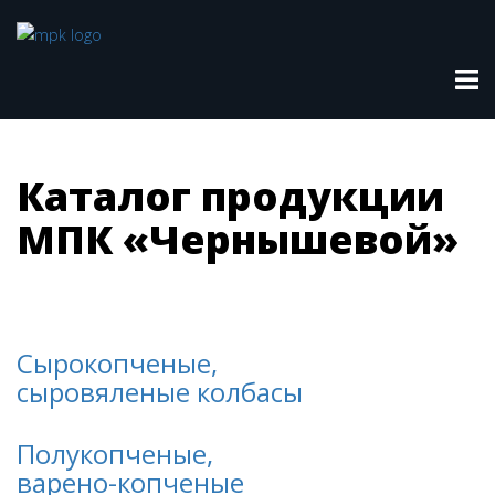
Каталог продукции
МПК «Чернышевой»
Сырокопченые,
сыровяленые колбасы
Полукопченые,
варено-копченые