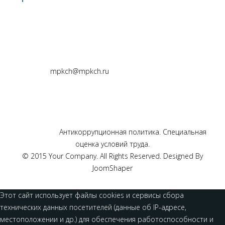
Липецкая обл., Грязинский р-он, с. Казинка,
ул. Октябрьская, д.19/1.
mpkch@mpkch.ru
VK49865
Приемная: +7 (4742) 24-04-50;
Для заявок: +7 (4742) 43-75-98, 48-67-87;
Бухгалтерия: +7 (4742) 48-65-38.
© ООО «МПК Чернышевой», 1999-2018. Все права
защищены.
Антикоррупционная политика.
Специальная
оценка условий труда.
© 2015 Your Company. All Rights Reserved. Designed By
JoomShaper
Этот сайт использует файлы cookies и сервисы сбора
технических данных посетителей (данные об IP-адресе,
местоположении и др.) для обеспечения работоспособности и